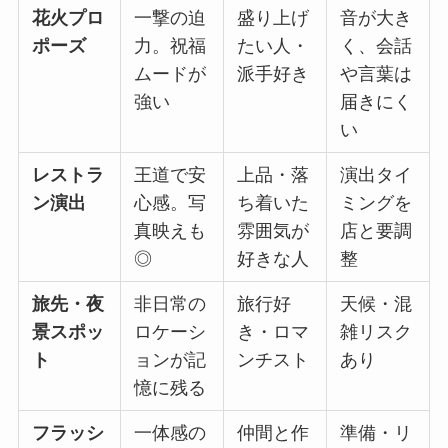
花火プロ
一撃の迫
盛り上げ
音が大き
ポーズ
力。祝福
たい人・
く、会話
ムードが
派手好き
や言葉は
強い
届きにく
い
レストラ
王道で安
上品・落
演出タイ
ン演出
心感。写
ち着いた
ミングを
真映えも
雰囲気が
店と要調
◎
好きな人
整
旅先・夜
非日常の
旅行好
天候・混
景スポッ
ロケーシ
き・ロマ
雑リスク
ト
ョンが記
ンチスト
あり
憶に残る
フラッシ
一体感の
仲間と作
準備・リ