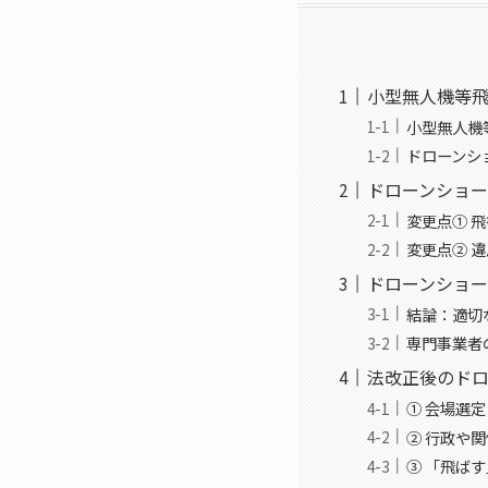
小型無人機等
小型無人機
ドローンシ
ドローンショー
変更点① 
変更点② 
ドローンショ
結論：適切
専門事業者
法改正後のドロ
① 会場選
② 行政や
③ 「飛ば