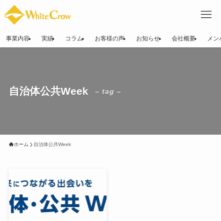
事業内容
実績
コラム
お客様の声
お知らせ
会社概要
メン
自治体公共Week
– tag –
ホーム
自治体公共Week