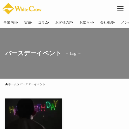
事業内容
実績
コラム
お客様の声
お知らせ
会社概要
メン
バースデーイベント
– tag –
ホーム
バースデーイベント