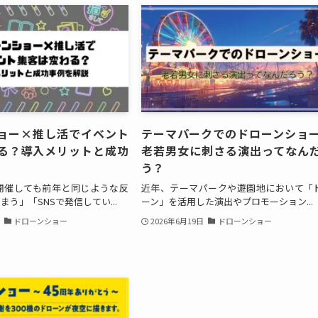
ョー×推し活でイベント
テーマパークでのドローンシ
る？導入メリットと成功
老若男女に刺さる演出ってなん
う？
開催しても前年と同じような反
近年、テーマパークや遊園地において「
う」「SNSで発信してい...
ーン」を活用した演出やプロモーション...
日
ドローンショー
2026年6月19日
ドローンショー