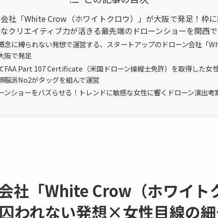
会社「White Crow（ホワイトクロウ）」が大阪で発足！枠
かなクリエイティブ力が活きる最先端のドローンショーを関西で
概念に縛られない発想で運営する、スタートアップのドローン会社「Whit
大阪で発足
FAA Part 107 Certificate（米国ドローン操縦士免許）を取得し
頭脳派No2がタッグを組んで運営
ーンショーをバズらせる！トレンドに敏感な女性に響くドローン演出考
社「White Crow（ホワイ
囚われない発想×女性目線の細