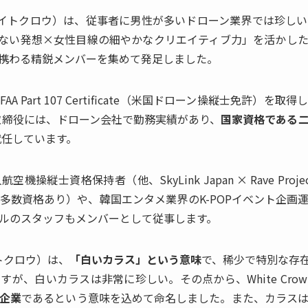
w（ホワイトクロウ）は、従事者に男性が多いドローン業界では珍
ない発想×女性目線の細やかなクリエイティブ力」を活かし
携わる精鋭メンバーを集めて発足しました。
Part 107 Certificate（米国ドローン操縦士免許）を取得
取締役には、ドローン会社で勤務実績があり、
国家資格である
就任しています。
操縦士資格保持者（他、SkyLink Japan × Rave Proj
多数資格あり）や、韓国エンタメ業界のK-POPイベント企画
ルのスタッフもメンバーとして従事します。
イトクロウ）は、
「白いカラス」という意味
で、稀少で特別な存
が、白いカラスは非常に珍しい。その点から、White Cro
企業
であるという意味を込めて命名しました。また、カラス