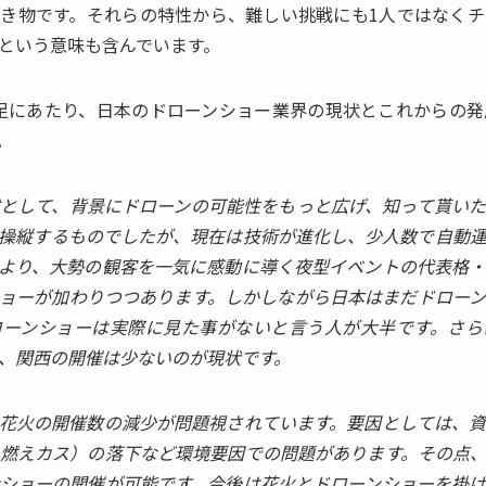
き物です。それらの特性から、難しい挑戦にも1人ではなく
という意味も含んでいます。
ow発足にあたり、日本のドローンショー業界の現状とこれから
。
として、背景にドローンの可能性をもっと広げ、知って貰い
操縦するものでしたが、現在は技術が進化し、少人数で自動
より、大勢の観客を一気に感動に導く夜型イベントの代表格
ョーが加わりつつあります。しかしながら日本はまだドロー
ローンショーは実際に見た事がないと言う人が大半です。さら
、関西の開催は少ないのが現状です。
花火の開催数の減少が問題視されています。要因としては、
燃えカス）の落下など環境要因での問題があります。その点
ショーの開催が可能です。今後は花火とドローンショーを掛