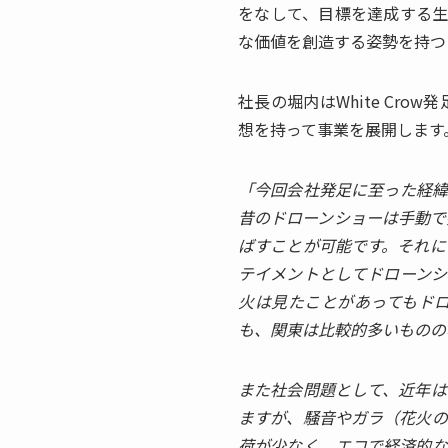
をなして、目標を達成する生
な価値を創造する姿勢を持つ
社長の堀内はWhite Cr
想を持って事業を展開します
「今回会社発足に至った経緯
昔のドローンショーは手動で
ばすことが可能です。それに
テイメントとしてドローンシ
火は見たことがあってもド
も、関東は比較的多いものの
また社会問題として、近年は
ますが、騒音やガラ（花火の
荷が少なく、エコで経済的な