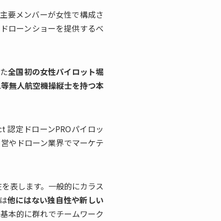
しい主要メンバーが女性で構成さ
たドローンショーを提供するべ
した
全国初の女性パイロット堀
二等無人航空機操縦士を持つ本
ect 認定ドローンPROパイロッ
運営やドローン業界でマーケテ
在を表します。一般的にカラス
wは
他にはない独自性や新しい
は基本的に群れでチームワーク