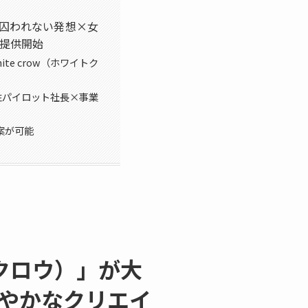
に囚われない発想×女
提供開始
e crow（ホワイトク
た女性パイロット社長×事業
案が可能
トクロウ）」が大
やかなクリエイ